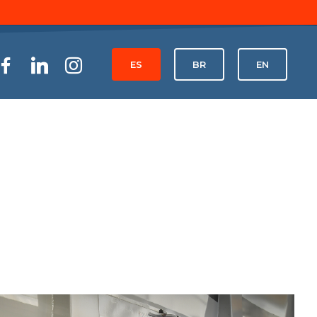
ES
BR
EN