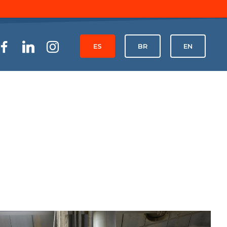
ES
BR
EN